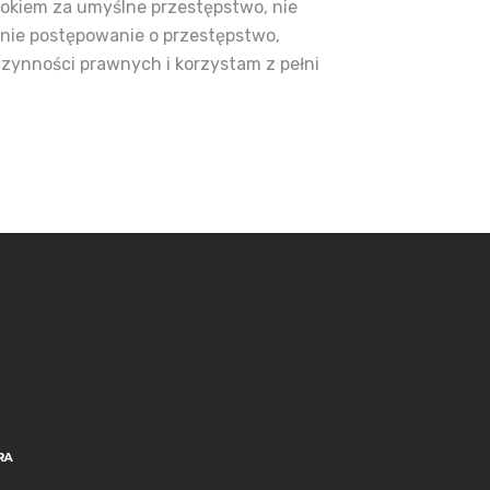
kiem za umyślne przestępstwo, nie
nie postępowanie o przestępstwo,
zynności prawnych i korzystam z pełni
RA