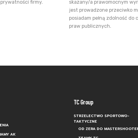
 prywatności firmy.
skazany/a prawomocnym wyro
jest prowadzone przeciwko m
posiadam pełną zdolność do c
praw publicznych.
TC Group
STRZELECTWO SPORTOWO-
TAKTYCZNE
ENIA
OD ZERA DO MASTERSHOOTE
RAMY AK