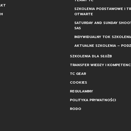
TEAMY TC
AKT
SZKOLENIA PODSTAWOWE I TR
SH
OTWARTE
SATURDAY AND SUNDAY SHOO
SAS
INDYWIDUALNY TOK SZKOLENI
AKTUALNE SZKOLENIA – PODZ
SZKOLENIA DLA SŁUŻB
TRANSFER WIEDZY I KOMPETENCJ
TC GEAR
COOKIES
REGULAMINY
POLITYKA PRYWATNOŚCI
RODO