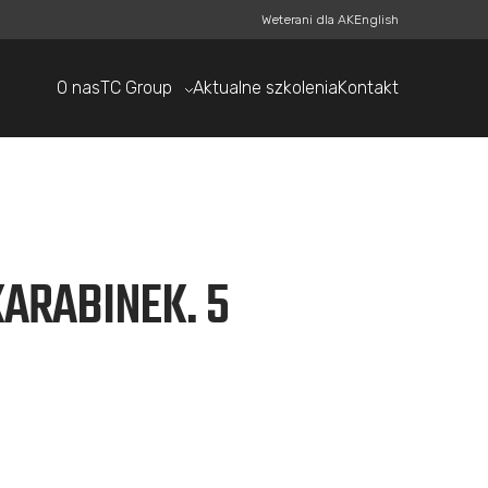
Weterani dla AK
English
O nas
TC Group
Aktualne szkolenia
Kontakt
ARABINEK. 5