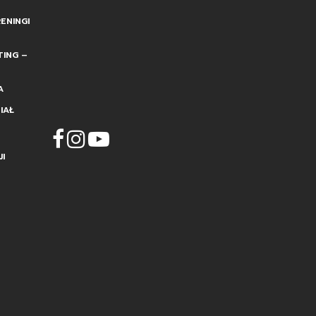
ENINGI
TING –
A
IAŁ
I