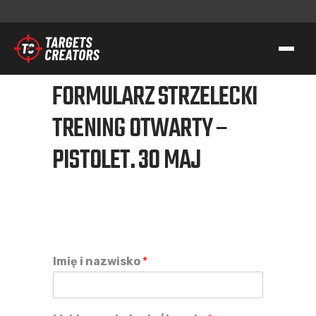
FORMULARZ STRZELECKI
KONTAKT
TRENING OTWARTY –
TC GROUP
PISTOLET. 30 MAJ
STRZELECTWO SPORTOWO-TAKTYCZNE
SZKOLENIA DLA SŁUŻB
TRANSFER WIEDZY I KOMPETENCJI
TC GEAR
O NAS
Imię i nazwisko
*
WSPIERAMY AK
KONTAKT