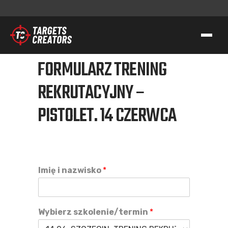
FORMULARZ TRENING
KONTAKT
REKRUTACYJNY –
TC GROUP
PISTOLET. 14 CZERWCA
STRZELECTWO SPORTOWO-TAKTYCZNE
SZKOLENIA DLA SŁUŻB
TRANSFER WIEDZY I KOMPETENCJI
TC GEAR
Imię i nazwisko
*
O NAS
WSPIERAMY AK
Wybierz szkolenie/termin
*
KONTAKT