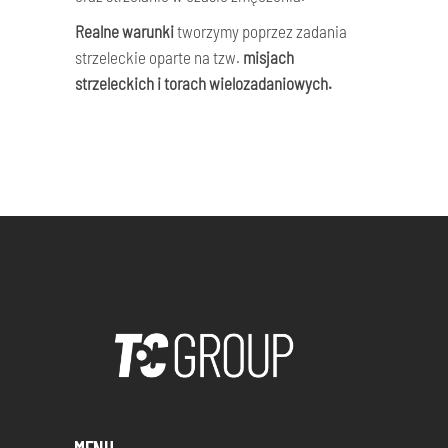
Realne warunki
tworzymy poprzez zadania
strzeleckie oparte na tzw.
misjach
strzeleckich i torach wielozadaniowych
.
MENU