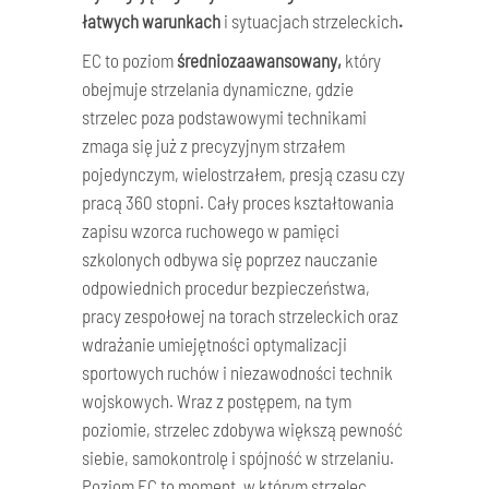
łatwych warunkach
i sytuacjach strzeleckich
.
EC to poziom
średniozaawansowany,
który
obejmuje strzelania dynamiczne, gdzie
strzelec poza podstawowymi technikami
zmaga się już z precyzyjnym strzałem
pojedynczym, wielostrzałem, presją czasu czy
pracą 360 stopni. Cały proces kształtowania
zapisu wzorca ruchowego
w pamięci
szkolonych odbywa się poprzez nauczanie
odpowiednich procedur bezpieczeństwa,
pracy zespołowej na torach strzeleckich oraz
wdrażanie umiejętności optymalizacji
sportowych ruchów i niezawodności technik
wojskowych. Wraz z postępem, na tym
poziomie, strzelec zdobywa większą pewność
siebie, samokontrolę i spójność w strzelaniu.
Poziom EC to moment, w którym strzelec