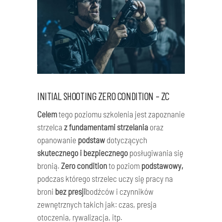
INITIAL SHOOTING ZERO CONDITION – ZC
Celem
tego poziomu szkolenia jest zapoznanie
strzelca
z fundamentami strzelania
oraz
opanowanie
podstaw
dotyczących
skutecznego i bezpiecznego
posługiwania się
bronią.
Zero condition
to poziom
podstawowy,
podczas którego strzelec uczy się pracy na
broni
bez presji
bodźców i czynników
zewnętrznych takich jak: czas, presja
otoczenia, rywalizacja, itp.