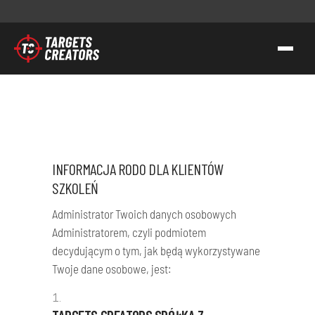
KONTAKT
TC GROUP
STRZELECTWO SPORTOWO-TAKTYCZNE
INFORMACJA RODO DLA KLIENTÓW
SZKOLENIA DLA SŁUŻB
SZKOLEŃ
TRANSFER WIEDZY I KOMPETENCJI
Administrator Twoich danych osobowych
TC GEAR
Administratorem, czyli podmiotem
decydującym o tym, jak będą wykorzystywane
O NAS
Twoje dane osobowe, jest:
WSPIERAMY AK
KONTAKT