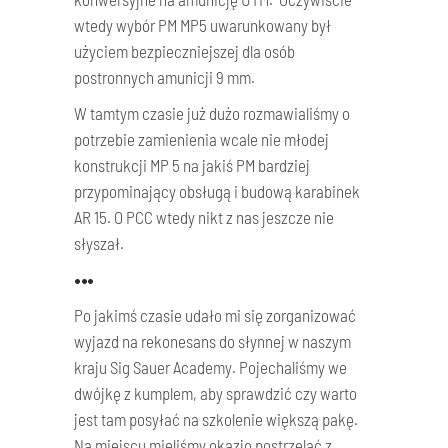
wtedy wybór PM MP5 uwarunkowany był
użyciem bezpieczniejszej dla osób
postronnych amunicji 9 mm.
W tamtym czasie już dużo rozmawialiśmy o
potrzebie zamienienia wcale nie młodej
konstrukcji MP 5 na jakiś PM bardziej
przypominający obsługą i budową karabinek
AR 15. O PCC wtedy nikt z nas jeszcze nie
słyszał.
•••
Po jakimś czasie udało mi się zorganizować
wyjazd na rekonesans do słynnej w naszym
kraju Sig Sauer Academy. Pojechaliśmy we
dwójkę z kumplem, aby sprawdzić czy warto
jest tam posyłać na szkolenie większą pakę.
Na miejscu mieliśmy okazję postrzelać z