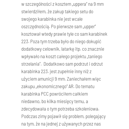
w szczególności z kosztem „uppera” na 9 mm
stwierdziłem, że zakup takiego setu do
swojego karabinka nie jest wcale
oszczędnością. Po pierwsze sam „upper”
kosztował wtedy prawie tyle co sam karabinek
223. Poza tym trzeba było do niego dokupić
dodatkowy celownik, latarkę itp. co znacznie
wpływało na koszt całego projektu „taniego
strzelania”. Dodatkowo sam podrzut i odrzut
karabinka 223. jest zupełnie inny niż z
użyciem amunicji 9 mm. Zaniechałem więc
zakupu „ekonomicznego” AR. Do tematu
karabinka PCC powróciłem całkiem
niedawno, bo kilka miesięcy temu, a
zdecydowała o tym potrzeba szkoleniowa.
Podczas zimy pojawił się problem, polegający
na tym, że na jednej z używanych przez nas