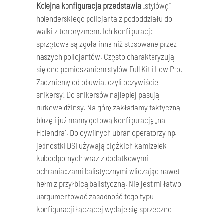
Kolejna konfiguracja przedstawia
„stylówę”
holenderskiego policjanta z pododdziału do
walki z terroryzmem. Ich konfiguracje
sprzętowe są zgoła inne niż stosowane przez
naszych policjantów. Często charakteryzują
się one pomieszaniem stylów Full Kit i Low Pro.
Zaczniemy od obuwia, czyli oczywiście
snikersy! Do snikersów najlepiej pasują
rurkowe dżinsy. Na górę zakładamy taktyczną
bluzę i już mamy gotową konfigurację „na
Holendra”. Do cywilnych ubrań operatorzy np.
jednostki DSI używają ciężkich kamizelek
kuloodpornych wraz z dodatkowymi
ochraniaczami balistycznymi wliczając nawet
hełm z przyłbicą balistyczną. Nie jest mi łatwo
uargumentować zasadność tego typu
konfiguracji łączącej wydaje się sprzeczne