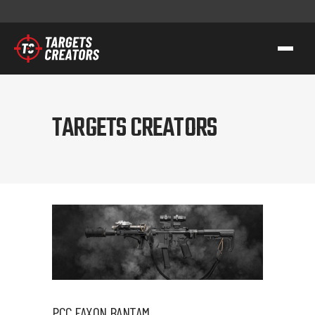
KONTAKT
TARGETS CREATORS
TC GROUP
STRZELECTWO SPORTOWO-TAKTYCZNE
SZKOLENIA DLA SŁUŻB
TRANSFER WIEDZY I KOMPETENCJI
TC GEAR
O NAS
WSPIERAMY AK
KONTAKT
PCC FAXON BANTAM