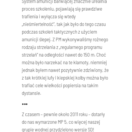
System amunicji barwiącej znacznie urealnia
proces szkoleniu, pojawiają się prawdziwe
trafienia i wyłącza się wtedy
„nieśmiertelność”, tak jak było do tego czasu
podczas szkoleń taktycznych z użyciem
amunicji ślepej. Z PM wykonywaliśmy rożnego
rodzaju strzelania z „regularnego programu
strzelań” na odległości nawet do 150 m. Choć
można było narzekać na te klamoty, niemniej
jednak byłem nawet pozytywnie zdziwiony, że
z tak krótkiej lufy i kiepskiej kolby można było
trafiać cele wielkości popiersia na takim
dystansie.
•••
Z czasem – pewnie około 2011 roku – dotarły
do nas wymarzone MP 5, co więcej naszej
grupie wodnej przydzielono wersje SD!