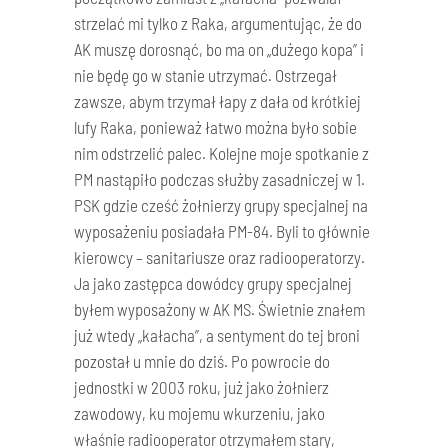
strzelać mi tylko z Raka, argumentując, że do
AK muszę dorosnąć, bo ma on „dużego kopa” i
nie będę go w stanie utrzymać. Ostrzegał
zawsze, abym trzymał łapy z dała od krótkiej
lufy Raka, ponieważ łatwo można było sobie
nim odstrzelić palec. Kolejne moje spotkanie z
PM nastąpiło podczas służby zasadniczej w 1.
PSK gdzie cześć żołnierzy grupy specjalnej na
wyposażeniu posiadała PM-84. Byli to głównie
kierowcy – sanitariusze oraz radiooperatorzy.
Ja jako zastępca dowódcy grupy specjalnej
byłem wyposażony w AK MS. Świetnie znałem
już wtedy „kałacha”, a sentyment do tej broni
pozostał u mnie do dziś. Po powrocie do
jednostki w 2003 roku, już jako żołnierz
zawodowy, ku mojemu wkurzeniu, jako
właśnie radiooperator otrzymałem stary,