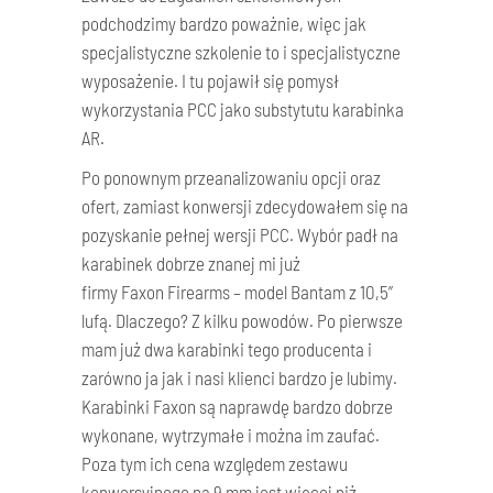
podchodzimy bardzo poważnie, więc jak
specjalistyczne szkolenie to i specjalistyczne
wyposażenie. I tu pojawił się pomysł
wykorzystania PCC jako substytutu karabinka
AR.
Po ponownym przeanalizowaniu opcji oraz
ofert, zamiast konwersji zdecydowałem się na
pozyskanie pełnej wersji PCC. Wybór padł na
karabinek dobrze znanej mi już
firmy Faxon Firearms – model Bantam z 10,5”
lufą. Dlaczego? Z kilku powodów. Po pierwsze
mam już dwa karabinki tego producenta i
zarówno ja jak i nasi klienci bardzo je lubimy.
Karabinki Faxon są naprawdę bardzo dobrze
wykonane, wytrzymałe i można im zaufać.
Poza tym ich cena względem zestawu
konwersyjnego na 9 mm jest więcej niż