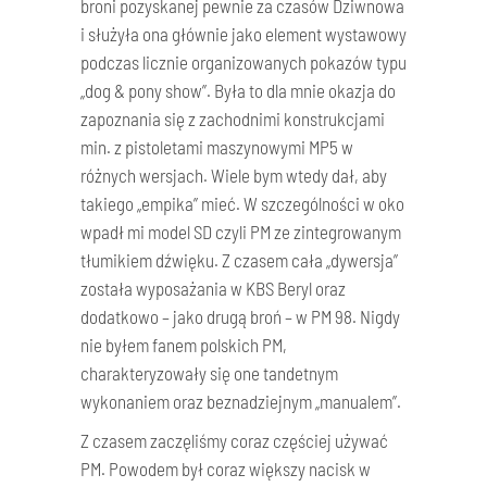
broni pozyskanej pewnie za czasów Dziwnowa
i służyła ona głównie jako element wystawowy
podczas licznie organizowanych pokazów typu
„dog & pony show”. Była to dla mnie okazja do
zapoznania się z zachodnimi konstrukcjami
min. z pistoletami maszynowymi MP5 w
różnych wersjach. Wiele bym wtedy dał, aby
takiego „empika” mieć. W szczególności w oko
wpadł mi model SD czyli PM ze zintegrowanym
tłumikiem dźwięku. Z czasem cała „dywersja”
została wyposażania w KBS Beryl oraz
dodatkowo – jako drugą broń – w PM 98. Nigdy
nie byłem fanem polskich PM,
charakteryzowały się one tandetnym
wykonaniem oraz beznadziejnym „manualem”.
Z czasem zaczęliśmy coraz częściej używać
PM. Powodem był coraz większy nacisk w