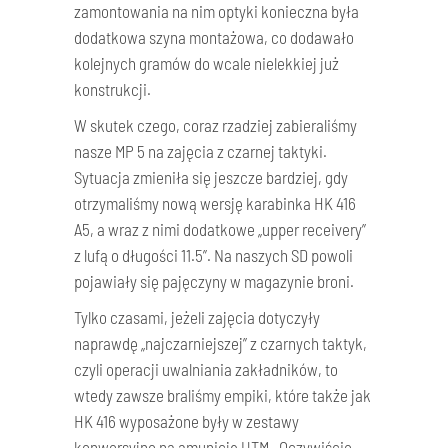
zamontowania na nim optyki konieczna była
dodatkowa szyna montażowa, co dodawało
kolejnych gramów do wcale nielekkiej już
konstrukcji.
W skutek czego, coraz rzadziej zabieraliśmy
nasze MP 5 na zajęcia z czarnej taktyki.
Sytuacja zmieniła się jeszcze bardziej, gdy
otrzymaliśmy nową wersję karabinka HK 416
A5, a wraz z nimi dodatkowe „upper receivery”
z lufą o długości 11.5”. Na naszych SD powoli
pojawiały się pajęczyny w magazynie broni.
Tylko czasami, jeżeli zajęcia dotyczyły
naprawdę „najczarniejszej” z czarnych taktyk,
czyli operacji uwalniania zakładników, to
wtedy zawsze braliśmy empiki, które także jak
HK 416 wyposażone były w zestawy
konwersyjne na amunicję UTM. Oczywiście