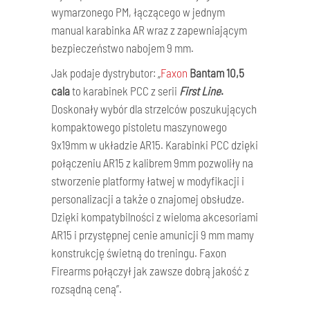
wymarzonego PM, łączącego w jednym
manual karabinka AR wraz z zapewniającym
bezpieczeństwo nabojem 9 mm.
Jak podaje dystrybutor: „
Faxon
Bantam 10,5
cala
to karabinek PCC z serii
First Line
.
Doskonały wybór dla strzelców poszukujących
kompaktowego pistoletu maszynowego
9x19mm w układzie AR15. Karabinki PCC dzięki
połączeniu AR15 z kalibrem 9mm pozwoliły na
stworzenie platformy łatwej w modyfikacji i
personalizacji a także o znajomej obsłudze.
Dzięki kompatybilności z wieloma akcesoriami
AR15 i przystępnej cenie amunicji 9 mm mamy
konstrukcję świetną do treningu. Faxon
Firearms połączył jak zawsze dobrą jakość z
rozsądną ceną”.