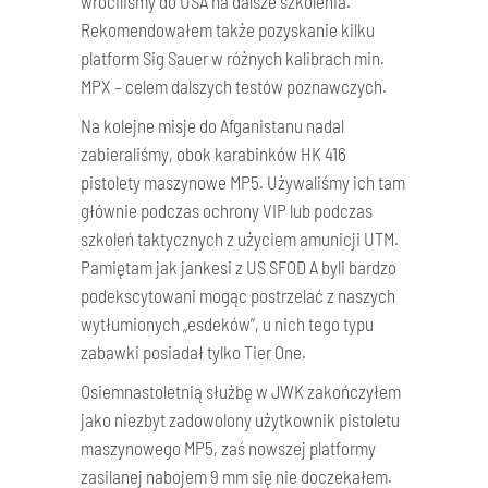
wróciliśmy do USA na dalsze szkolenia.
Rekomendowałem także pozyskanie kilku
platform Sig Sauer w różnych kalibrach min.
MPX – celem dalszych testów poznawczych.
Na kolejne misje do Afganistanu nadal
zabieraliśmy, obok karabinków HK 416
pistolety maszynowe MP5. Używaliśmy ich tam
głównie podczas ochrony VIP lub podczas
szkoleń taktycznych z użyciem amunicji UTM.
Pamiętam jak jankesi z US SFOD A byli bardzo
podekscytowani mogąc postrzelać z naszych
wytłumionych „esdeków”, u nich tego typu
zabawki posiadał tylko Tier One.
Osiemnastoletnią służbę w JWK zakończyłem
jako niezbyt zadowolony użytkownik pistoletu
maszynowego MP5, zaś nowszej platformy
zasilanej nabojem 9 mm się nie doczekałem.