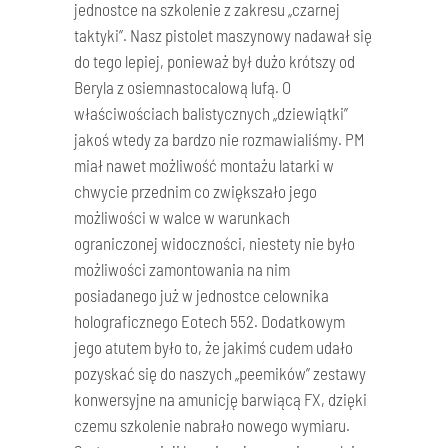
jednostce na szkolenie z zakresu „czarnej
taktyki”. Nasz pistolet maszynowy nadawał się
do tego lepiej, ponieważ był dużo krótszy od
Beryla z osiemnastocalową lufą. O
właściwościach balistycznych „dziewiątki”
jakoś wtedy za bardzo nie rozmawialiśmy. PM
miał nawet możliwość montażu latarki w
chwycie przednim co zwiększało jego
możliwości w walce w warunkach
ograniczonej widoczności, niestety nie było
możliwości zamontowania na nim
posiadanego już w jednostce celownika
holograficznego Eotech 552. Dodatkowym
jego atutem było to, że jakimś cudem udało
pozyskać się do naszych „peemików” zestawy
konwersyjne na amunicję barwiącą FX, dzięki
czemu szkolenie nabrało nowego wymiaru.