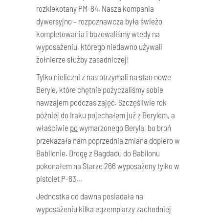
rozklekotany PM-84. Nasza kompania
dywersyjno – rozpoznawcza była świeżo
kompletowania i bazowaliśmy wtedy na
wyposażeniu, którego niedawno używali
żołnierze służby zasadniczej!
Tylko nieliczni z nas otrzymali na stan nowe
Beryle, które chętnie pożyczaliśmy sobie
nawzajem podczas zajęć. Szczęśliwie rok
później do Iraku pojechałem już z Berylem, a
właściwie
po
wymarzonego Beryla, bo broń
przekazała nam poprzednia zmiana dopiero w
Babilonie. Drogę z Bagdadu do Babilonu
pokonałem na Starze 266 wyposażony tylko w
pistolet P-83…
Jednostka od dawna posiadała na
wyposażeniu kilka egzemplarzy zachodniej