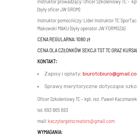
Instruktor prowadzący: Oficer Szkoleniowy TC – k
(były oficer JW GROM)
Instruktor pomocniczy: Lider Instruktor TC SporTac
Makowski MAKU (były operator JW FORMOZA)
CENA REGULARNA: 1080 zł
CENA DLA CZŁONKÓW SEKCJI TST TC ORAZ KURSAN
KONTAKT:
Zapisy i opłaty:
biurotcbiuro@gmail.c
Sprawy merytoryczne dotyczące szkol
Oficer Szkoleniowy TC – kpt. rez. Paweł Kaczmare
tel. 693 865 693
mail:
kaczytargetscreators@gmail.com
WYMAGANIA
: