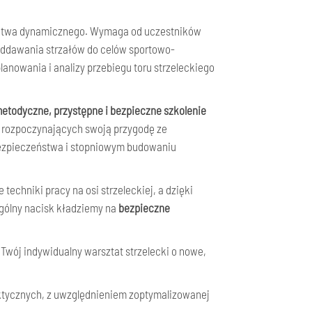
lectwa dynamicznego. Wymaga od uczestników
 oddawania strzałów do celów sportowo-
anowania i analizy przebiegu toru strzeleckiego
etodyczne, przystępne i bezpieczne szkolenie
b rozpoczynających swoją przygodę ze
bezpieczeństwa i stopniowym budowaniu
echniki pracy na osi strzeleckiej, a dzięki
ególny nacisk kładziemy na
bezpieczne
wój indywidualny warsztat strzelecki o nowe,
aktycznych, z uwzględnieniem zoptymalizowanej