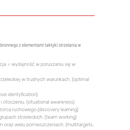
bronnego z elementami taktyki strzelania w
cja = wydajność w poruszaniu się w
rzeleckiej w trudnych warunkach; (optimal
ive identyfication)
i otoczeniu; (situational awareness)
orca ruchowego;(discovery learning)
grupach strzeleckich; (team working)
ym oraz wielu pomieszczeniach; (multitargets,