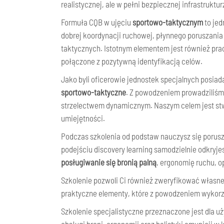
realistycznej, ale w pełni bezpiecznej infrastrukt
Formuła CQB w ujęciu
sportowo-taktycznym
to je
dobrej koordynacji ruchowej, płynnego poruszania
taktycznych. Istotnym elementem jest również prac
połączone z pozytywną identyfikacją celów.
Jako byli oficerowie jednostek specjalnych posiad
sportowo-taktyczne
. Z powodzeniem prowadziliśm
strzelectwem dynamicznym. Naszym celem jest st
umiejętności.
Podczas szkolenia od podstaw nauczysz się porusza
podejściu discovery learning samodzielnie odkryjes
posługiwanie się bronią palną
, ergonomię ruchu, o
Szkolenie pozwoli Ci również zweryfikować własne
praktyczne elementy, które z powodzeniem wykorzy
Szkolenie specjalistyczne przeznaczone jest dla 