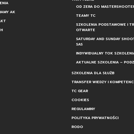
ENIA
OD ZERA DO MASTERSHOOTE
RAMY AK
TEAMY TC
AKT
SZKOLENIA PODSTAWOWE I TR
SH
OTWARTE
SATURDAY AND SUNDAY SHOO
SAS
INDYWIDUALNY TOK SZKOLENI
AKTUALNE SZKOLENIA – PODZ
SZKOLENIA DLA SŁUŻB
TRANSFER WIEDZY I KOMPETENCJ
TC GEAR
COOKIES
REGULAMINY
POLITYKA PRYWATNOŚCI
RODO