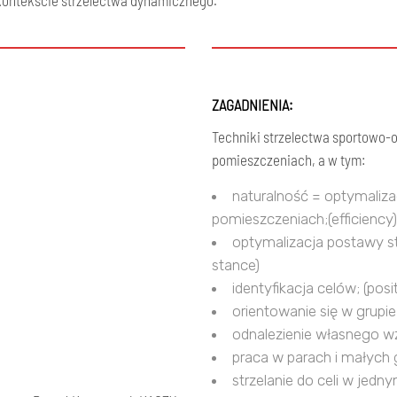
w kontekście strzelectwa dynamicznego.
ZAGADNIENIA:
Techniki strzelectwa sportowo-o
pomieszczeniach, a w tym:
naturalność = optymaliza
pomieszczeniach;(efficiency)
optymalizacja postawy st
stance)
identyfikacja celów; (posit
orientowanie się w grupie 
odnalezienie własnego wz
praca w parach i małych 
strzelanie do celi w jedn