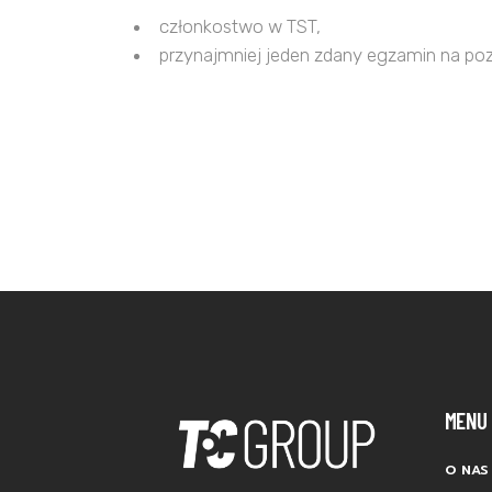
członkostwo w TST,
przynajmniej jeden zdany egzamin na poz
MENU
O NAS