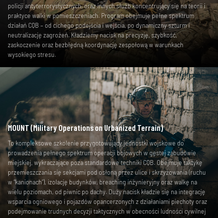
policji antyterrorystycznych, oraz innych służb koncentrujący się na teorii i
praktyce walki w pomieszczeniach. Program obejmuje pełne spektrum
działań CQB – od cichego podejścia i wejścia, po dynamiczny szturm i
neutralizację zagrożeń. Kładziemy nacisk na precyzję, szybkość,
zaskoczenie oraz bezbłędną koordynację zespołową w warunkach
wysokiego stresu.
MOUNT (Military Operations on Urbanized Terrain)
To kompleksowe szkolenie przygotowujący jednostki wojskowe do
prowadzenia pełnego spektrum operacji bojowych w gęstej zabudowie
miejskiej, wykraczające poza standardowe techniki CQB. Obejmuje taktykę
przemieszczania się sekcjami pod osłoną przez ulice i skrzyżowania (ruchu
w “kanionach”), izolację budynków, breaching inżynieryjny oraz walkę na
wielu poziomach, od piwnic po dachy. Duży nacisk kładzie się na integrację
wsparcia ogniowego i pojazdów opancerzonych z działaniami piechoty oraz
podejmowanie trudnych decyzji taktycznych w obecności ludności cywilnej