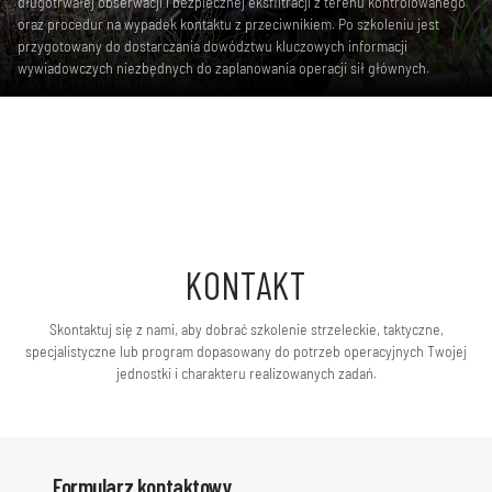
długotrwałej obserwacji i bezpiecznej eksfiltracji z terenu kontrolowanego
oraz procedur na wypadek kontaktu z przeciwnikiem. Po szkoleniu jest
przygotowany do dostarczania dowództwu kluczowych informacji
wywiadowczych niezbędnych do zaplanowania operacji sił głównych.
KONTAKT
Skontaktuj się z nami, aby dobrać szkolenie strzeleckie, taktyczne,
specjalistyczne lub program dopasowany do potrzeb operacyjnych Twojej
jednostki i charakteru realizowanych zadań.
Formularz kontaktowy