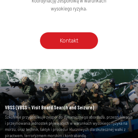
koordynację zespołową w warunkach
wysokiego ryzyka.
Kontakt
VBSS (VBSS – Visit Board Search and Seizure)
Szkolenie przygotowuje zespół do dynamicznego abordażu, przeszukiwania
i przejmowania jednostek pływających w warunkach wysokiego ryzyka na
morzu, oraz technik, taktyk i procedur kluczowych dla skutecznej walki z
piractwem, terroryzmem morskim i kontrabandą.