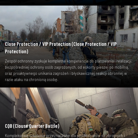
Close Protection / VIP Protection (Close Protection / VIP
Protection)
Zespół ochronny zyskuje kompletne kompetencje do planowania i realizacji
bezpośredniej ochrony osób zagrożonych, od eskorty pieszej po mobilną,
oraz proaktywnego unikania zagrożeń i błyskawicznej reakcji obronnej w
razie ataku na chronioną osobę.
CQB (Clouse Quarter Battle)
Kompleksowe szkolenie przeznaczone dla pododdziałów sił zbrojnych i