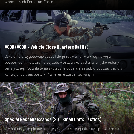
w warunkach Force-on-Force.
VCQB (VCQB – Vehicle Close Quarters Battle)
Szkolenie przygotowuje zespół do przetrwania i walki ogniowej w
bezpośrednim otoczeniu pojazdów oraz wykorzystania ich jako osłony
balistycznej. Pozwala to na skuteczne odparcie zasadzki podczas patrolu,
konwoju lub transportu VIP w terenie zurbanizowanym.
Special Reconnaissance (SUT Small Units Tactics)
Zespół uczy się planowania i wykonania skrytej infiltracji, prowadzenia