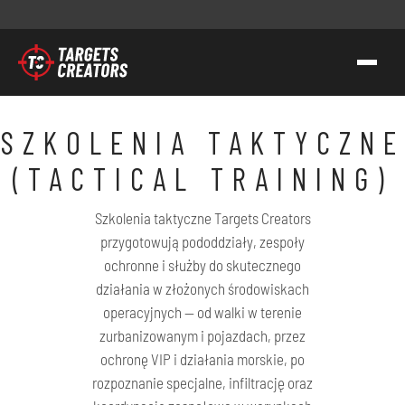
KONTAKT
SZKOLENIA TAKTYCZNE
TC GROUP
(TACTICAL TRAINING)
STRZELECTWO SPORTOWO-TAKTYCZNE
Szkolenia taktyczne Targets Creators
SZKOLENIA DLA SŁUŻB
przygotowują pododdziały, zespoły
TRANSFER WIEDZY I KOMPETENCJI
ochronne i służby do skutecznego
działania w złożonych środowiskach
TC GEAR
operacyjnych — od walki w terenie
O NAS
zurbanizowanym i pojazdach, przez
ochronę VIP i działania morskie, po
WSPIERAMY AK
rozpoznanie specjalne, infiltrację oraz
KONTAKT