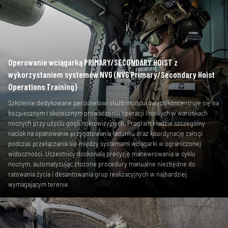
Operowanie wciągarką PRIMARY/SECONDARY HOIST z
wykorzystaniem systemów NVG (NVG Primary/Secondary Hoist
Operations Training)
Szkolenie dedykowane personelowi służb mundurowych koncentruje się na
bezpiecznym i skutecznym prowadzeniu operacji linowych w warunkach
nocnych przy użyciu gogli noktowizyjnych. Program kładzie szczególny
nacisk na opanowanie przygotowania ładunku oraz koordynację załogi
podczas przełączania się między systemami wciągarki w ograniczonej
widoczności. Uczestnicy doskonalą precyzję manewrowania w cyklu
nocnym, automatyzując złożone procedury manualne niezbędne do
ratowania życia i desantowania grup realizacyjnych w najbardziej
wymagającym terenie.