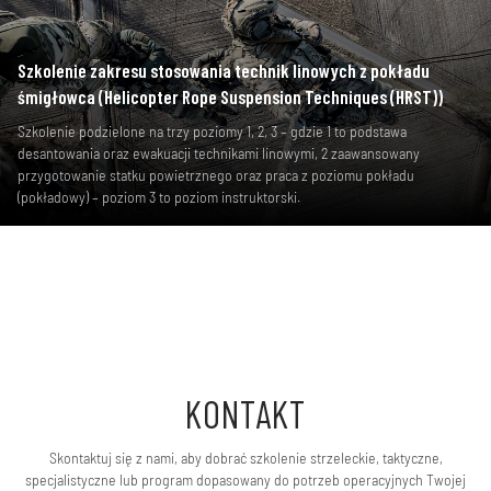
Szkolenie zakresu stosowania technik linowych z pokładu
śmigłowca (Helicopter Rope Suspension Techniques (HRST))
Szkolenie podzielone na trzy poziomy 1, 2, 3 – gdzie 1 to podstawa
desantowania oraz ewakuacji technikami linowymi, 2 zaawansowany
przygotowanie statku powietrznego oraz praca z poziomu pokładu
(pokładowy) – poziom 3 to poziom instruktorski.
KONTAKT
Skontaktuj się z nami, aby dobrać szkolenie strzeleckie, taktyczne,
specjalistyczne lub program dopasowany do potrzeb operacyjnych Twojej