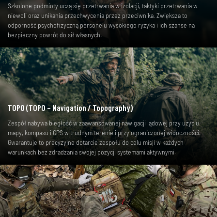
Szkolone podmioty uczą się przetrwania w izolacji, taktyki przetrwania w
niewoli oraz unikania przechwycenia przez przeciwnika. Zwiększa to
odporność psychofizyczną personelu wysokiego ryzyka i ich szanse na
bezpieczny powrót do sił własnych.
TOPO (TOPO – Navigation / Topography)
Zespół nabywa biegłość w zaawansowanej nawigacji lądowej przy użyciu
mapy, kompasu i GPS w trudnym terenie i przy ograniczonej widoczności.
Gwarantuje to precyzyjne dotarcie zespołu do celu misji w każdych
warunkach bez zdradzania swojej pozycji systemami aktywnymi.