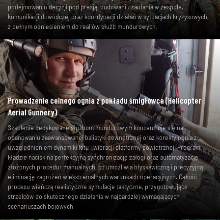
podejmowaniu decyzji pod presją, budowaniu zaufania w zespole,
komunikacji dowódczej oraz koordynacji działań w sytuacjach kryzysowych,
z pełnym odniesieniem do realiów służb mundurowych.
Prowadzenie celnego ognia z pokładu śmigłowca (Helicopter
Aerial Gunnery)
Szkolenie dedykowane służbom mundurowym koncentruje się na
opanowaniu zaawansowanej balistyki zewnętrznej oraz korekty ognia z
uwzględnieniem dynamiki lotu i wibracji platformy powietrznej. Program
kładzie nacisk na perfekcyjną synchronizację załogi oraz automatyzację
złożonych procedur manualnych, co umożliwia błyskawiczną i precyzyjną
eliminację zagrożeń w ekstremalnych warunkach operacyjnych. Całość
procesu wieńczą realistyczne symulacje taktyczne, przygotowujące
strzelców do skutecznego działania w najbardziej wymagających
scenariuszach bojowych.