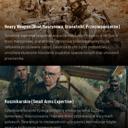
Heavy Weapon (Broń Maszynowa, Granatniki, Przeciwpancerne)
Szkolenie zapewnia zespołowi wsparcia ogniowego biegłość w obsłudze
broni maszynowej, granatników i systemów przeciwpancernych, od
celowania po usuwanie zacięć. Zwiększa to siłę ognia pododdziału i
umożliwia skuteczne niszczenie pojazdów opancerzonych oraz umocnień
przeciwnika.
Rusznikarskie (Small Arms Expertise)
Członkowie zespołu zyskują dogłębną wiedzę na temat budowy,
konserwacji, diagnozowania i naprawy broni strzeleckiej w warunkach
polowych. Gwarantuje to niezawodność uzbrojenia i minimalizuje ryzyko
awarii w krytycznym momencie misji.