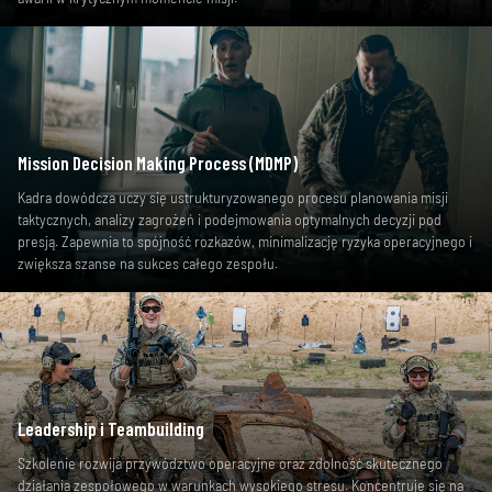
Mission Decision Making Process (MDMP)
Kadra dowódcza uczy się ustrukturyzowanego procesu planowania misji
taktycznych, analizy zagrożeń i podejmowania optymalnych decyzji pod
presją. Zapewnia to spójność rozkazów, minimalizację ryzyka operacyjnego i
zwiększa szanse na sukces całego zespołu.
Leadership i Teambuilding
Szkolenie rozwija przywództwo operacyjne oraz zdolność skutecznego
działania zespołowego w warunkach wysokiego stresu. Koncentruje się na