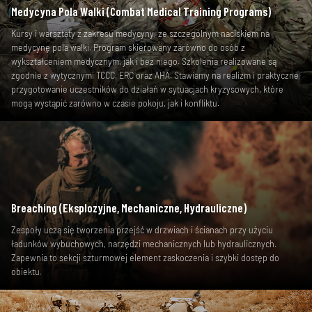
Medycyna Pola Walki (Combat Medical Training Programs)
Kursy i warsztaty z zakresu medycyny, ze szczególnym naciskiem na
medycynę pola walki. Program skierowany zarówno do osób z
wykształceniem medycznym, jak i bez niego. Szkolenia realizowane są
zgodnie z wytycznymi TCCC, ERC oraz AHA. Stawiamy na realizm i praktyczne
przygotowanie uczestników do działań w sytuacjach kryzysowych, które
mogą wystąpić zarówno w czasie pokoju, jak i konfliktu.
Breaching (Eksplozyjne, Mechaniczne, Hydrauliczne)
Zespoły uczą się tworzenia przejść w drzwiach i ścianach przy użyciu
ładunków wybuchowych, narzędzi mechanicznych lub hydraulicznych.
Zapewnia to sekcji szturmowej element zaskoczenia i szybki dostęp do
obiektu.