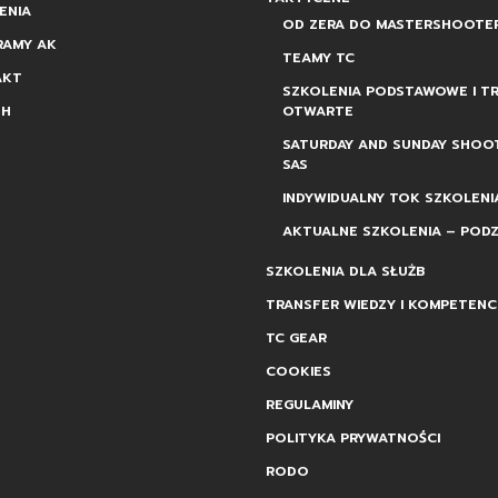
ENIA
OD ZERA DO MASTERSHOOTE
RAMY AK
TEAMY TC
AKT
SZKOLENIA PODSTAWOWE I TR
SH
OTWARTE
SATURDAY AND SUNDAY SHOO
SAS
INDYWIDUALNY TOK SZKOLENI
AKTUALNE SZKOLENIA – PODZ
SZKOLENIA DLA SŁUŻB
TRANSFER WIEDZY I KOMPETENCJ
TC GEAR
COOKIES
REGULAMINY
POLITYKA PRYWATNOŚCI
RODO