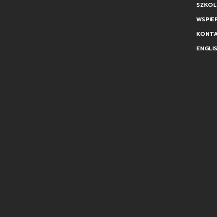
SZKOL
WSPIE
KONT
ENGLI