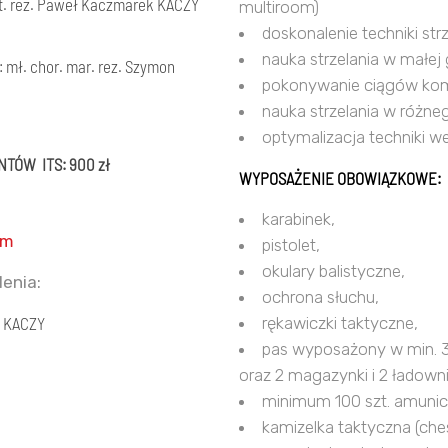
pt. rez. Paweł Kaczmarek KACZY
multiroom)
doskonalenie techniki str
nauka strzelania w małej gr
: mł. chor. mar. rez. Szymon
pokonywanie ciągów kom
nauka strzelania w różne
optymalizacja techniki we
TÓW ITS: 900 zł
WYPOSAŻENIE OBOWIĄZKOWE:
karabinek,
om
pistolet,
okulary balistyczne,
enia:
ochrona słuchu,
k KACZY
rękawiczki taktyczne,
pas wyposażony w min. 3
oraz 2 magazynki i 2 ładowni
minimum 100 szt. amunicji
kamizelka taktyczna (chest