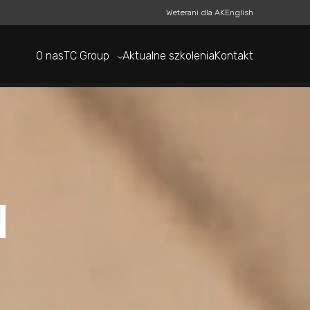
Weterani dla AK
English
O nas
TC Group
Aktualne szkolenia
Kontakt
N