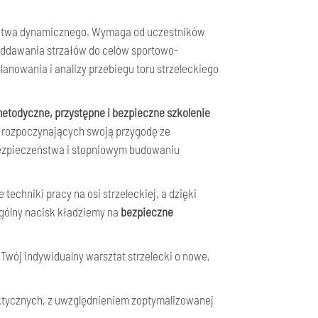
lectwa dynamicznego. Wymaga od uczestników
 oddawania strzałów do celów sportowo-
anowania i analizy przebiegu toru strzeleckiego
etodyczne, przystępne i bezpieczne szkolenie
b rozpoczynających swoją przygodę ze
bezpieczeństwa i stopniowym budowaniu
echniki pracy na osi strzeleckiej, a dzięki
ególny nacisk kładziemy na
bezpieczne
wój indywidualny warsztat strzelecki o nowe,
aktycznych, z uwzględnieniem zoptymalizowanej