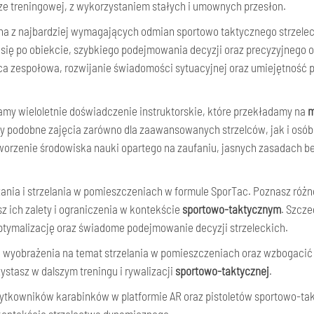
urze treningowej, z wykorzystaniem stałych i umownych przesłon.
dna z najbardziej wymagających odmian sportowo taktycznego strze
 się po obiekcie, szybkiego podejmowania decyzji oraz precyzyjnego
a zespołowa, rozwijanie świadomości sytuacyjnej oraz umiejętność pl
amy wieloletnie doświadczenie instruktorskie, które przekładamy na
m
y podobne zajęcia zarówno dla zaawansowanych strzelców, jak i osó
worzenie środowiska nauki opartego na zaufaniu, jasnych zasadach 
nia i strzelania w pomieszczeniach w formule SporTac. Poznasz różne t
z ich zalety i ograniczenia w kontekście
sportowo-taktycznym
. Szcz
ptymalizację oraz świadome podejmowanie decyzji strzeleckich.
 wyobrażenia na temat strzelania w pomieszczeniach oraz wzbogacić T
stasz w dalszym treningu i rywalizacji
sportowo-taktycznej
.
użytkowników karabinków w platformie AR oraz pistoletów sportowo-t