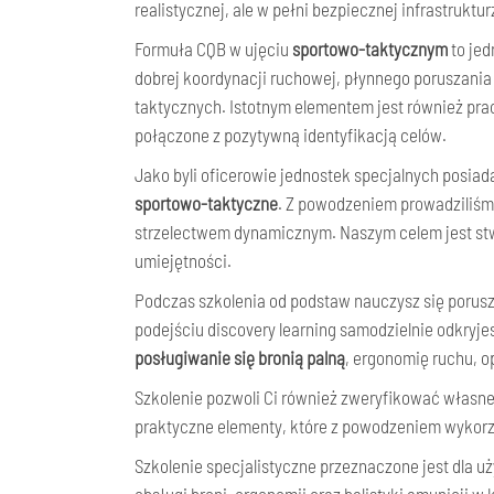
realistycznej, ale w pełni bezpiecznej infrastrukt
Formuła CQB w ujęciu
sportowo-taktycznym
to je
dobrej koordynacji ruchowej, płynnego poruszania
taktycznych. Istotnym elementem jest również prac
połączone z pozytywną identyfikacją celów.
Jako byli oficerowie jednostek specjalnych posiad
sportowo-taktyczne
. Z powodzeniem prowadziliśm
strzelectwem dynamicznym. Naszym celem jest st
umiejętności.
Podczas szkolenia od podstaw nauczysz się porusza
podejściu discovery learning samodzielnie odkryjes
posługiwanie się bronią palną
, ergonomię ruchu, o
Szkolenie pozwoli Ci również zweryfikować własne
praktyczne elementy, które z powodzeniem wykorzy
Szkolenie specjalistyczne przeznaczone jest dla 