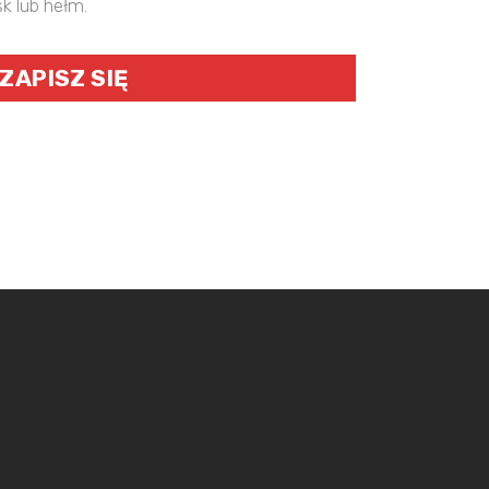
k lub hełm.
ZAPISZ SIĘ