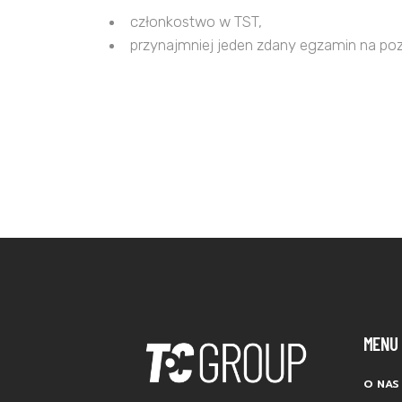
członkostwo w TST,
przynajmniej jeden zdany egzamin na poz
MENU
O NAS