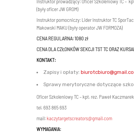
Instruktor prowadzący: Oficer Szkoleniowy TC – k
(były oficer JW GROM)
Instruktor pomocniczy: Lider Instruktor TC SporTac
Makowski MAKU (były operator JW FORMOZA)
CENA REGULARNA: 1080 zł
CENA DLA CZŁONKÓW SEKCJI TST TC ORAZ KURSAN
KONTAKT:
Zapisy i opłaty:
biurotcbiuro@gmail.c
Sprawy merytoryczne dotyczące szkol
Oficer Szkoleniowy TC – kpt. rez. Paweł Kaczmare
tel. 693 865 693
mail:
kaczytargetscreators@gmail.com
WYMAGANIA
: