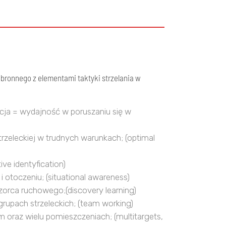
bronnego z elementami taktyki strzelania w
cja = wydajność w poruszaniu się w
rzeleckiej w trudnych warunkach; (optimal
ive identyfication)
i otoczeniu; (situational awareness)
orca ruchowego;(discovery learning)
grupach strzeleckich; (team working)
ym oraz wielu pomieszczeniach; (multitargets,