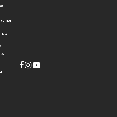
RA
ENINGI
TING –
A
IAŁ
I