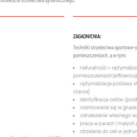
w kontekście strzelectwa dynamicznego.
ZAGADNIENIA:
Techniki strzelectwa sportowo-o
pomieszczeniach, a w tym:
naturalność = optymaliza
pomieszczeniach;(efficiency)
optymalizacja postawy st
stance)
identyfikacja celów; (posit
orientowanie się w grupie 
odnalezienie własnego wz
praca w parach i małych 
strzelanie do celi w jedn