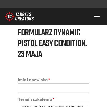
FORMULARZ DYNAMIC
KONTAKT
PISTOL EASY CONDITION.
TC GROUP
23 MAJA
STRZELECTWO SPORTOWO-TAKTYCZNE
SZKOLENIA DLA SŁUŻB
TRANSFER WIEDZY I KOMPETENCJI
TC GEAR
Imię i nazwisko
*
O NAS
WSPIERAMY AK
Termin szkolenia
*
KONTAKT