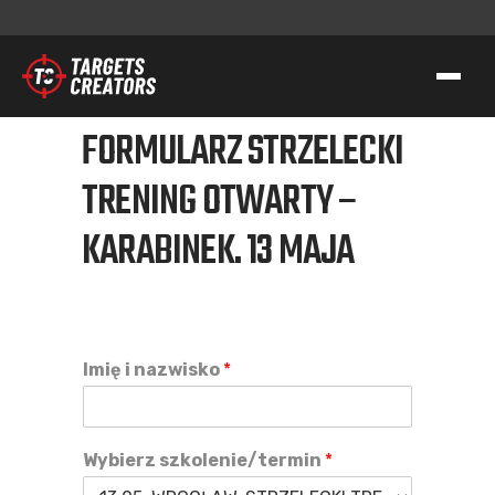
FORMULARZ STRZELECKI
KONTAKT
TRENING OTWARTY –
TC GROUP
KARABINEK. 13 MAJA
STRZELECTWO SPORTOWO-TAKTYCZNE
SZKOLENIA DLA SŁUŻB
TRANSFER WIEDZY I KOMPETENCJI
TC GEAR
Imię i nazwisko
*
O NAS
WSPIERAMY AK
Wybierz szkolenie/termin
*
KONTAKT