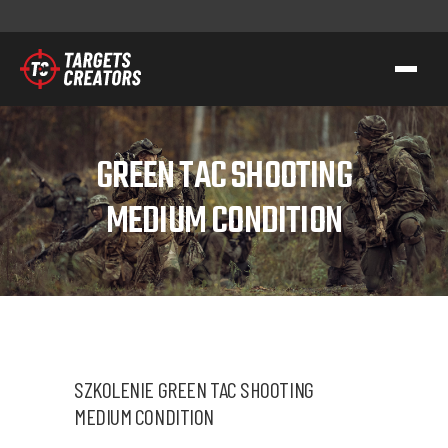
KONTAKT
GREEN TAC SHOOTING
TC GROUP
MEDIUM CONDITION
STRZELECTWO SPORTOWO-TAKTYCZNE
SZKOLENIA DLA SŁUŻB
TRANSFER WIEDZY I KOMPETENCJI
TC GEAR
O NAS
SZKOLENIE GREEN TAC SHOOTING
WSPIERAMY AK
MEDIUM CONDITION
KONTAKT