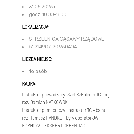
31.05.2026 r.
godz. 10.00-16.00
LOKALIZACJA:
STRZELNICA GĄSAWY RZĄDOWE
51.214907, 20.960404
LICZBA MIEJSC:
16 osób
KADRA:
Instruktor prowadzący: Szef Szkolenia TC – mjr
rez. Damian MATKOWSKI
Instruktor pomocniczy: Instruktor TC – bsmt.
rez. Tomasz HANDKE – były operator JW
FORMOZA – EKSPERT GREEN TAC