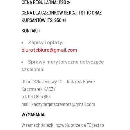
CENA
REGULARNA:
1190 zł
CENA
DLA CZŁONKÓW
SEKCJI TST TC
ORAZ
KURSANTÓW ITS
:
950 zł
KONTAKT:
Zapisy i opłaty:
biurotcbiuro@gmail.com
Sprawy merytoryczne dotyczące
szkolenia:
Oficer Szkoleniowy TC – kpt. rez. Paweł
Kaczmarek KACZY
tel. 693 865 693
mail: kaczytargetscreators@gmail.com
WYMAGANIA:
W ramach ścieżki rozwoju strzelca TC jest to