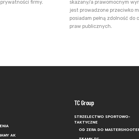
 prywatności firmy.
skazany/a prawomocnym wyro
jest prowadzone przeciwko m
posiadam pełną zdolność do c
praw publicznych.
TC Group
STRZELECTWO SPORTOWO-
TAKTYCZNE
ENIA
OD ZERA DO MASTERSHOOTE
RAMY AK