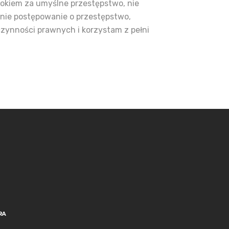
kiem za umyślne przestępstwo, nie
nie postępowanie o przestępstwo,
zynności prawnych i korzystam z pełni
RA