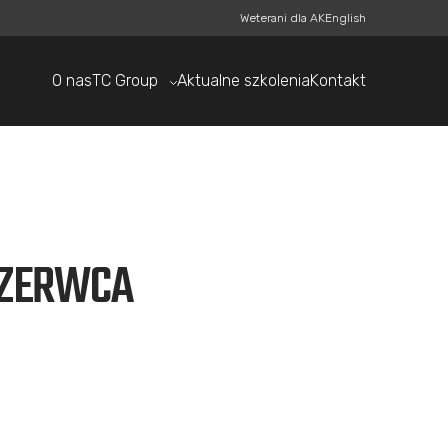
Weterani dla AK
English
O nas
TC Group
Aktualne szkolenia
Kontakt
 CZERWCA