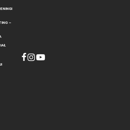
ENINGI
TING –
A
IAŁ
I