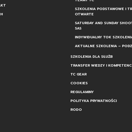
TEAMY TC
AKT
SZKOLENIA PODSTAWOWE I TR
SH
OTWARTE
SATURDAY AND SUNDAY SHOO
SAS
INDYWIDUALNY TOK SZKOLENI
AKTUALNE SZKOLENIA – PODZ
SZKOLENIA DLA SŁUŻB
TRANSFER WIEDZY I KOMPETENCJ
TC GEAR
COOKIES
REGULAMINY
POLITYKA PRYWATNOŚCI
RODO